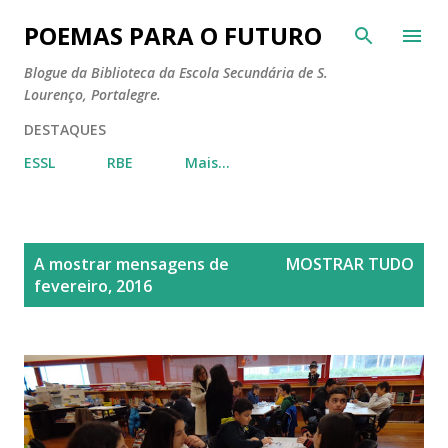
Avançar para o conteúdo principal
POEMAS PARA O FUTURO
Blogue da Biblioteca da Escola Secundária de S.
Lourenço, Portalegre.
DESTAQUES
ESSL
RBE
Mais…
M
A mostrar mensagens de
MOSTRAR TUDO
e
fevereiro, 2016
n
s
a
g
e
n